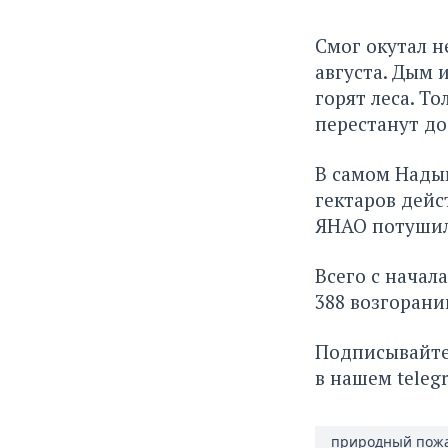
Смог окутал 
августа. Дым 
горят леса. Т
перестанут до
В самом Надым
гектаров дейс
ЯНАО потушили
Всего с начал
388 возгорани
Подписывайте
в нашем
teleg
природный пож