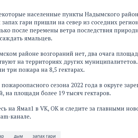
некоторые населенные пункты Надымского район
и запах гари пришли на север из соседних регион
олько после перемены ветра последствия приро
саждать ямальцев.
ском районе возгораний нет, два очага площа
твуют на территориях других муниципалитетов. 
 три пожара на 8,5 гектарах.
а пожароопасного сезона 2022 года в округе зар
й, на площади более 19 тысяч гектаров.
сь на Ямал1 в
VK
,
ОК
и следите за главными нов
ram-канале
.
ар
дым
запах гари