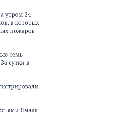
а утром 24
ов, в которых
дных пожаров
дью семь
За сутки в
егистрировали
остями Ямала