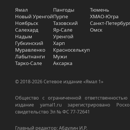
Ямал
Пангоды
Тюмень
Новый Уренгой
Пурпе
ХМАО-Югра
Ноябрьск
Тазовский
Санкт-Петербур
Салехард
Яр-Сале
Омск
Надым
Уренгой
Губкинский
Харп
Муравленко
Красноселькуп
Лабытнанги
Мужи
Тарко-Сале
Аксарка
© 2018-2026 Сетевое издание «Ямал 1»
Общество с ограниченной ответственностью 
издание yamal1.ru зарегистрировано Роско
свидетельство Эл № ФС 77-72641
Главный редактор: Абдулин И.Р.