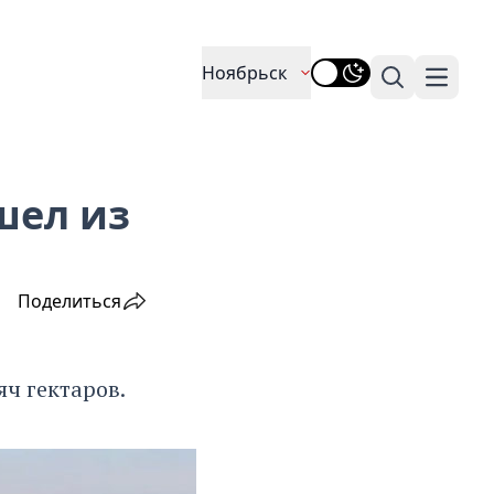
Ноябрьск
Поиск
Навига
шел из
Поделиться
яч гектаров.