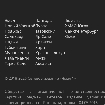
Ямал
Пангоды
Тюмень
Новый Уренгой
Пурпе
ХМАО-Югра
Ноябрьск
Тазовский
Санкт-Петербург
Салехард
Яр-Сале
Омск
Надым
Уренгой
Губкинский
Харп
Муравленко
Красноселькуп
Лабытнанги
Мужи
Тарко-Сале
Аксарка
© 2018-2026 Сетевое издание «Ямал 1»
Общество с ограниченной ответственностью
«Арктика Медиа». Сетевое издание yamal1.ru
зарегистрировано Роскомнадзором 04.05.2018 г.,