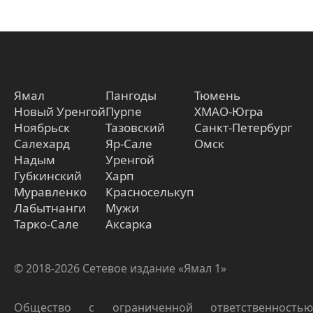
Ямал
Пангоды
Тюмень
Новый Уренгой
Пурпе
ХМАО-Югра
Ноябрьск
Тазовский
Санкт-Петербург
Салехард
Яр-Сале
Омск
Надым
Уренгой
Губкинский
Харп
Муравленко
Красноселькуп
Лабытнанги
Мужи
Тарко-Сале
Аксарка
© 2018-2026 Сетевое издание «Ямал 1»
Общество с ограниченной ответственностью