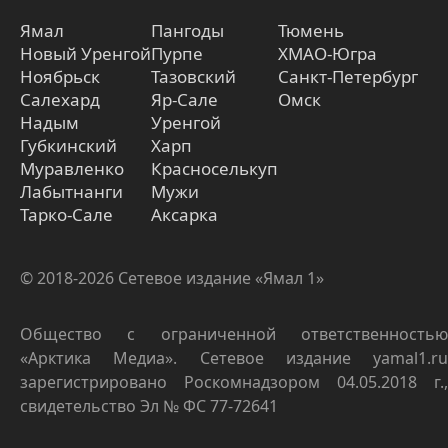
Ямал
Пангоды
Тюмень
Новый Уренгой
Пурпе
ХМАО-Югра
Ноябрьск
Тазовский
Санкт-Петербург
Салехард
Яр-Сале
Омск
Надым
Уренгой
Губкинский
Харп
Муравленко
Красноселькуп
Лабытнанги
Мужи
Тарко-Сале
Аксарка
© 2018-2026 Сетевое издание «Ямал 1»
Общество с ограниченной ответственностью
«Арктика Медиа». Сетевое издание yamal1.ru
зарегистрировано Роскомнадзором 04.05.2018 г.,
свидетельство Эл № ФС 77-72641