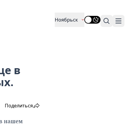
Ноябрьск
Поиск
Навига
це в
ых.
Поделиться
 в нашем