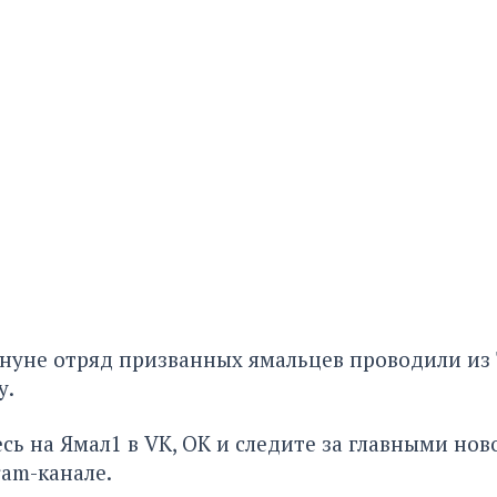
ануне отряд призванных ямальцев
проводили
из
у.
сь на Ямал1 в
VK
,
ОК
и следите за главными нов
ram-канале
.