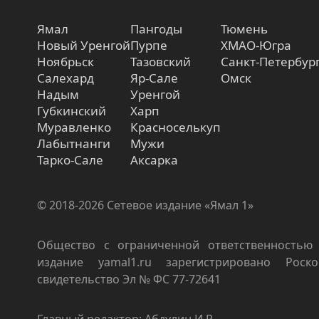
Ямал
Пангоды
Тюмень
Новый Уренгой
Пурпе
ХМАО-Югра
Ноябрьск
Тазовский
Санкт-Петербур
Салехард
Яр-Сале
Омск
Надым
Уренгой
Губкинский
Харп
Муравленко
Красноселькуп
Лабытнанги
Мужи
Тарко-Сале
Аксарка
© 2018-2026 Сетевое издание «Ямал 1»
Общество с ограниченной ответственностью 
издание yamal1.ru зарегистрировано Роско
свидетельство Эл № ФС 77-72641
Главный редактор: Абдулин И.Р.