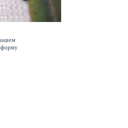
 нашем
 форму