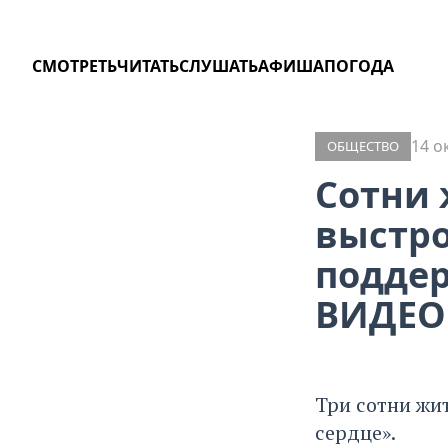
СМОТРЕТЬ
ЧИТАТЬ
СЛУШАТЬ
АФИША
ПОГОДА
14 о
ОБЩЕСТВО
Сотни 
выстро
поддер
ВИДЕО
Три сотни жи
сердце».