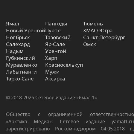
Ямал
Пангоды
Тюмень
Новый Уренгой
Пурпе
ХМАО-Югра
Ноябрьск
Тазовский
Санкт-Петербург
Салехард
Яр-Сале
Омск
Надым
Уренгой
Губкинский
Харп
Муравленко
Красноселькуп
Лабытнанги
Мужи
Тарко-Сале
Аксарка
© 2018-2026 Сетевое издание «Ямал 1»
Общество с ограниченной ответственностью
«Арктика Медиа». Сетевое издание yamal1.ru
зарегистрировано Роскомнадзором 04.05.2018 г.,