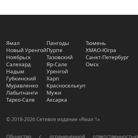
Ямал
Пангоды
Тюмень
Новый Уренгой
Пурпе
ХМАО-Югра
Ноябрьск
Тазовский
Санкт-Петербург
Салехард
Яр-Сале
Омск
Надым
Уренгой
Губкинский
Харп
Муравленко
Красноселькуп
Лабытнанги
Мужи
Тарко-Сале
Аксарка
© 2018-2026 Сетевое издание «Ямал 1»
Общество с ограниченной ответственностью