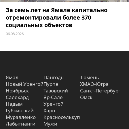
За семь лет на Ямале капитально
отремонтировали более 370
социальных объектов
06.08.2026
Ямал
Пангоды
Тюмень
Новый Уренгой
Пурпе
ХМАО-Югра
Ноябрьск
Тазовский
Санкт-Петербург
Салехард
Яр-Сале
Омск
Надым
Уренгой
Губкинский
Харп
Муравленко
Красноселькуп
Лабытнанги
Мужи