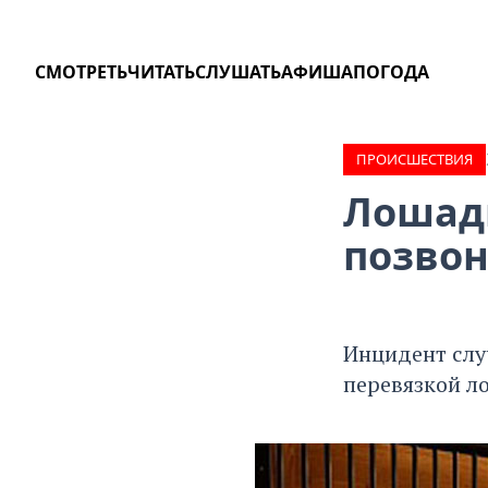
СМОТРЕТЬ
ЧИТАТЬ
СЛУШАТЬ
АФИША
ПОГОДА
ПРОИCШЕСТВИЯ
Лошадь
позво
Инцидент случ
перевязкой л