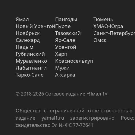
Ямал
Пангоды
Тюмень
Новый Уренгой
Пурпе
ХМАО-Югра
Ноябрьск
Тазовский
Санкт-Петербур
Салехард
Яр-Сале
Омск
Надым
Уренгой
Губкинский
Харп
Муравленко
Красноселькуп
Лабытнанги
Мужи
Тарко-Сале
Аксарка
© 2018-2026 Сетевое издание «Ямал 1»
Общество с ограниченной ответственностью 
издание yamal1.ru зарегистрировано Роско
свидетельство Эл № ФС 77-72641