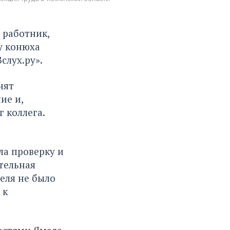
 работник,
у конюха
слух.ру».
нят
ие и,
 коллега.
ла проверку и
тельная
еля не было
 к