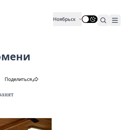
Ноябрьск
Поиск
Навига
юмени
Поделиться
занят