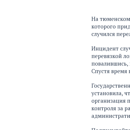
На тюменском 
которого прид
случился пере
Инцидент случ
перевязкой ло
повалившись, 
Спустя время 
Государственн
установила, ч
организация п
контроля за р
администрати