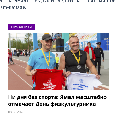
сь на Ямал1 в
VK
,
ОК
и следите за главными нов
ram-канале
.
ПРАЗДНИКИ
Ни дня без спорта: Ямал масштабно
отмечает День физкультурника
08.08.2026