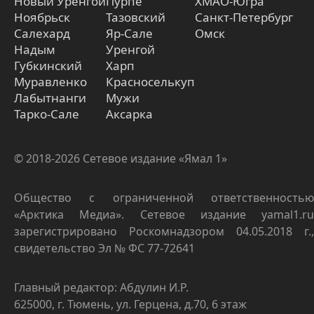
Новый Уренгой
Пурпе
ХМАО-Югра
Ноябрьск
Тазовский
Санкт-Петербург
Салехард
Яр-Сале
Омск
Надым
Уренгой
Губкинский
Харп
Муравленко
Красноселькуп
Лабытнанги
Мужи
Тарко-Сале
Аксарка
© 2018-2026 Сетевое издание «Ямал 1»
Общество с ограниченной ответственностью
«Арктика Медиа». Сетевое издание yamal1.ru
зарегистрировано Роскомнадзором 04.05.2018 г.,
свидетельство Эл № ФС 77-72641
Главный редактор: Абдулин И.Р.
625000, г. Тюмень, ул. Герцена, д.70, 6 этаж