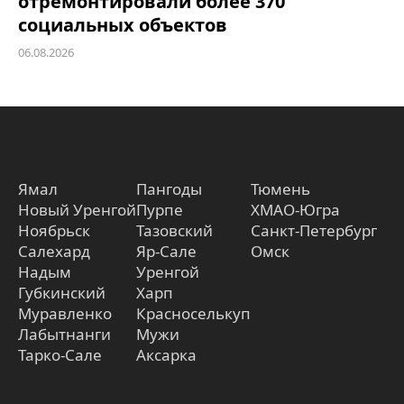
отремонтировали более 370
социальных объектов
06.08.2026
Ямал
Пангоды
Тюмень
Новый Уренгой
Пурпе
ХМАО-Югра
Ноябрьск
Тазовский
Санкт-Петербург
Салехард
Яр-Сале
Омск
Надым
Уренгой
Губкинский
Харп
Муравленко
Красноселькуп
Лабытнанги
Мужи
Тарко-Сале
Аксарка