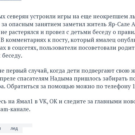
х северян устроили игры на еще неокрепшем ль
 за опасным занятием заметил житель Яр-Сале 
 не растерялся и провел с детьми беседу о прави
 В комментариях к посту, который ямалец опубл
ах в соцсетях, пользователи посоветовали роди
 беседу.
не первый случай, когда дети подвергают свою 
апреле спасателям Надыма пришлось забирать п
а. Обратиться за помощью можно по телефону 1
ь на Ямал1 в VK, ОК и следите за главными но
ram-канале.
и
лед