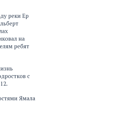
ду реки Ер
Альберт
лах
иковал на
телям ребят
жизнь
одростков с
12.
востями Ямала