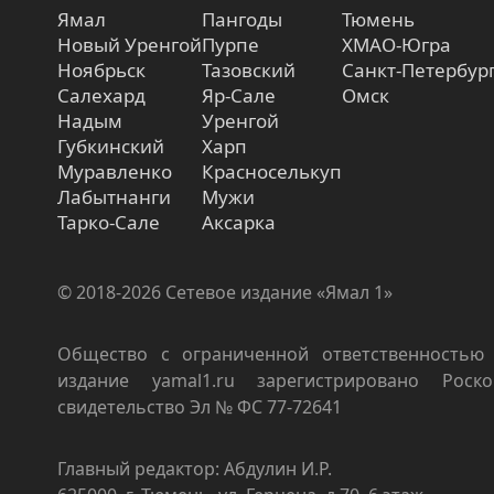
Ямал
Пангоды
Тюмень
Новый Уренгой
Пурпе
ХМАО-Югра
Ноябрьск
Тазовский
Санкт-Петербур
Салехард
Яр-Сале
Омск
Надым
Уренгой
Губкинский
Харп
Муравленко
Красноселькуп
Лабытнанги
Мужи
Тарко-Сале
Аксарка
© 2018-2026 Сетевое издание «Ямал 1»
Общество с ограниченной ответственностью 
издание yamal1.ru зарегистрировано Роско
свидетельство Эл № ФС 77-72641
Главный редактор: Абдулин И.Р.