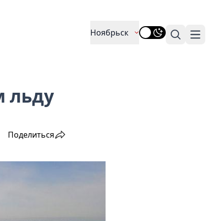
Ноябрьск
Поиск
Навига
м льду
Поделиться