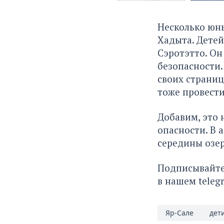
Несколько юны
Хадыта. Детей
Сэротэтто. Он
безопасности.
своих страниц
тоже провести
Добавим, это 
опасности. В 
середины озер
Подписывайтес
в нашем teleg
Яр-Сале
дет