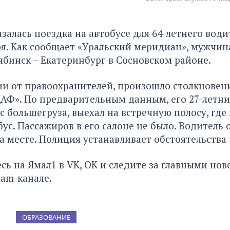
залась поездка на автобусе для 64-летнего води
ря. Как
сообщает «Уральский меридиан»
, мужчин
ябинск – Екатеринбург в Сосновском районе.
и от правоохранителей, произошло столкновени
АФ». По предварительным данным, его 27-летни
с большегруза, выехал на встречную полосу, где
бус. Пассажиров в его салоне не было. Водитель
а месте. Полиция устанавливает обстоятельства 
сь на Ямал1 в
VK
,
ОК
и следите за главными нов
ram-канале
.
ОБРАЗОВАНИЕ