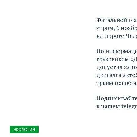
Фатальной ока
утром, 6 нояб
на дороге Чел
По информаци
грузовиком «Д
допустил зано
двигался авто
травм погиб н
Подписывайте
в нашем
teleg
ЭКОЛОГИЯ