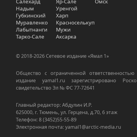
Салехард
Яр-Сале
Омск
Надым
Уренгой
Губкинский
Харп
Муравленко
Красноселькуп
Лабытнанги
Мужи
Тарко-Сале
Аксарка
© 2018-2026 Сетевое издание «Ямал 1»
Общество с ограниченной ответственностью 
издание yamal1.ru зарегистрировано Роско
свидетельство Эл № ФС 77-72641
Главный редактор: Абдулин И.Р.
625000, г. Тюмень, ул. Герцена, д.70, 6 этаж
Телефон: 8 (3452)55-55-89
Электронная почта: yamal1@arctic-media.ru