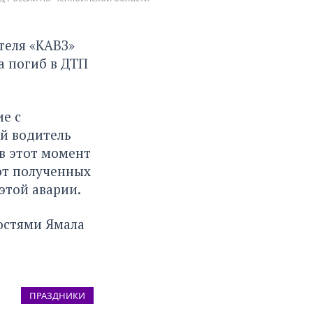
теля «КАВЗ»
а погиб в ДТП
е с
й водитель
 в этот момент
 от полученных
этой аварии.
остями Ямала
ПРАЗДНИКИ