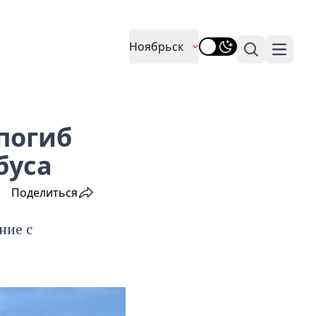
Ноябрьск
Поиск
Навига
погиб
буса
Поделиться
ние с