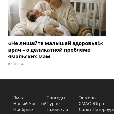
«Не лишайте малышей здоровья!»:
врач – о деликатной проблеме
ямальских мам
07.08.2026
Ямал
Пангоды
Тюмень
Новый Уренгой
Пурпе
ХМАО-Югра
Ноябрьск
Тазовский
Санкт-Петербур