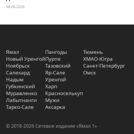
08.08.2026
Ямал
Пангоды
Тюмень
Новый Уренгой
Пурпе
ХМАО-Югра
Ноябрьск
Тазовский
Санкт-Петербург
Салехард
Яр-Сале
Омск
Надым
Уренгой
Губкинский
Харп
Муравленко
Красноселькуп
Лабытнанги
Мужи
Тарко-Сале
Аксарка
© 2018-2026 Сетевое издание «Ямал 1»