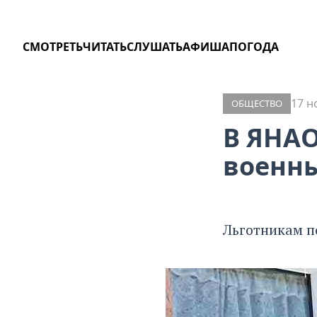
СМОТРЕТЬ
ЧИТАТЬ
СЛУШАТЬ
АФИША
ПОГОДА
17 н
ОБЩЕСТВО
В ЯНАО
военны
Льготникам п