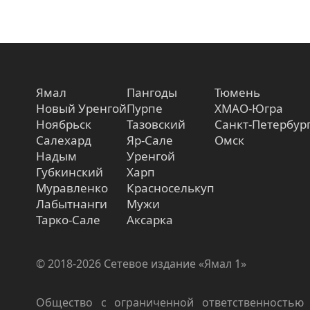
Ямал
Пангоды
Тюмень
Новый Уренгой
Пурпе
ХМАО-Югра
Ноябрьск
Тазовский
Санкт-Петербур
Салехард
Яр-Сале
Омск
Надым
Уренгой
Губкинский
Харп
Муравленко
Красноселькуп
Лабытнанги
Мужи
Тарко-Сале
Аксарка
© 2018-2026 Сетевое издание «Ямал 1»
Общество с ограниченной ответственностью 