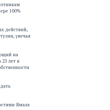
готникам
мере 100%
ых действий,
тузии, увечья
ющий на
 23 лет в
собственности
одать
остями Ямала