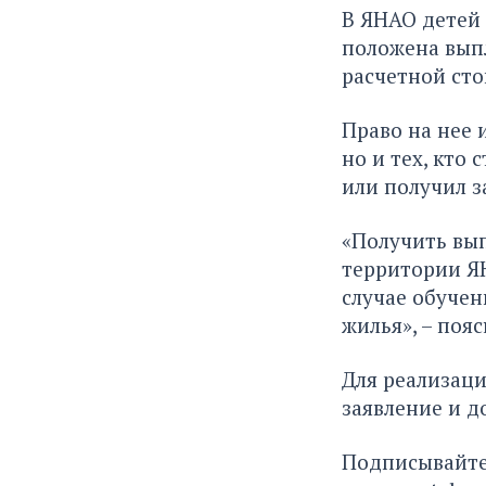
В ЯНАО детей
положена вып
расчетной сто
Право на нее 
но и тех, кто 
или получил з
«Получить вы
территории ЯН
случае обучен
жилья», – поя
Для реализаци
заявление и д
Подписывайте