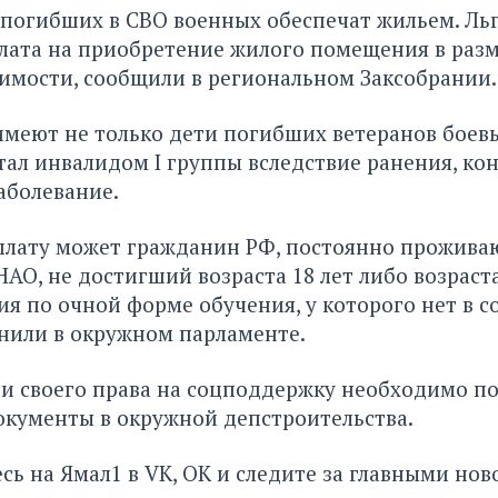
 погибших в СВО военных обеспечат жильем. Ль
лата на приобретение жилого помещения в раз
имости, сообщили в региональном Заксобрании.
имеют не только дети погибших ветеранов боев
стал инвалидом I группы вследствие ранения, кон
аболевание.
плату может гражданин РФ, постоянно прожива
АО, не достигший возраста 18 лет либо возраста
ия по очной форме обучения, у которого нет в 
снили в окружном парламенте.
и своего права на соцподдержку необходимо п
окументы в окружной депстроительства.
сь на Ямал1 в
VK
,
ОК
и следите за главными нов