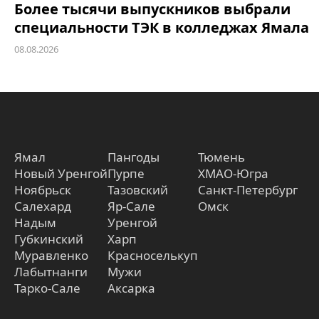
Более тысячи выпускников выбрали
специальности ТЭК в колледжах Ямала
08.08.2026
Ямал
Пангоды
Тюмень
Новый Уренгой
Пурпе
ХМАО-Югра
Ноябрьск
Тазовский
Санкт-Петербург
Салехард
Яр-Сале
Омск
Надым
Уренгой
Губкинский
Харп
Муравленко
Красноселькуп
Лабытнанги
Мужи
Тарко-Сале
Аксарка