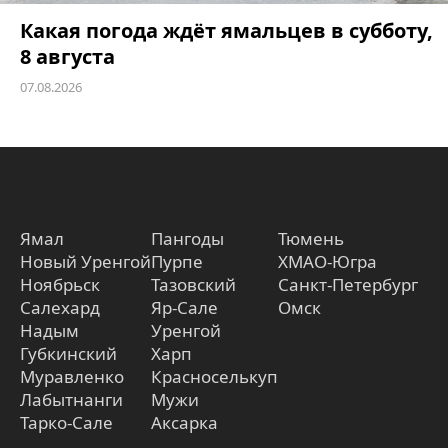
Какая погода ждёт ямальцев в субботу,
8 августа
07.08.2026
Ямал
Пангоды
Тюмень
Новый Уренгой
Пурпе
ХМАО-Югра
Ноябрьск
Тазовский
Санкт-Петербург
Салехард
Яр-Сале
Омск
Надым
Уренгой
Губкинский
Харп
Муравленко
Красноселькуп
Лабытнанги
Мужи
Тарко-Сале
Аксарка