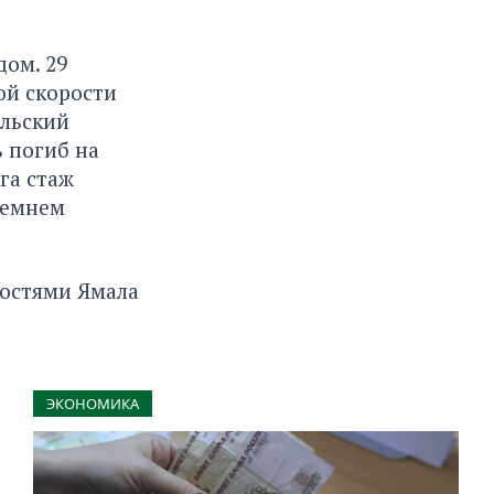
ом. 29
ой скорости
льский
ь погиб на
га стаж
ремнем
востями Ямала
ЭКОНОМИКА