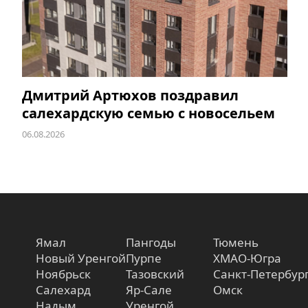
Дмитрий Артюхов поздравил
салехардскую семью с новосельем
06.08.2026
Ямал
Пангоды
Тюмень
Новый Уренгой
Пурпе
ХМАО-Югра
Ноябрьск
Тазовский
Санкт-Петербур
Салехард
Яр-Сале
Омск
Надым
Уренгой