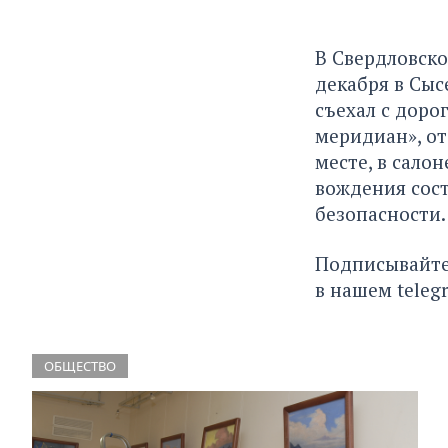
В Свердловско
декабря в Сыс
съехал с доро
меридиан»
, о
месте, в сало
вождения сост
безопасности.
Подписывайте
в нашем
teleg
ОБЩЕСТВО