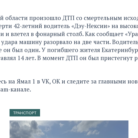
й области произошло ДТП со смертельным исход
ерти 42-летний водитель «Дэу-Нексии» на высок
ги и влетел в фонарный столб. Как
сообщает «Ура
т удара машину разорвало на две части. Водител
не он был один. У погибшего жителя Екатеринбур
авлял 14 лет. В момент ДТП он был пристегнут 
сь на
Ямал 1
в
VK
,
ОК
и следите за главными но
ram-канале
.
ТРАНСПОРТ