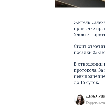
Житель Салеха
привычке прям
Удовлетворить
Стоит отметит
посадки 25-ле
В отношении 
протокола. За 
невыполнение 
до 15 суток.
Дарья Уш
Корреспон