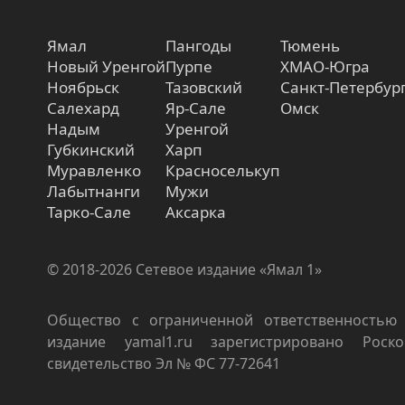
Ямал
Пангоды
Тюмень
Новый Уренгой
Пурпе
ХМАО-Югра
Ноябрьск
Тазовский
Санкт-Петербур
Салехард
Яр-Сале
Омск
Надым
Уренгой
Губкинский
Харп
Муравленко
Красноселькуп
Лабытнанги
Мужи
Тарко-Сале
Аксарка
© 2018-2026 Сетевое издание «Ямал 1»
Общество с ограниченной ответственностью 
издание yamal1.ru зарегистрировано Роско
свидетельство Эл № ФС 77-72641