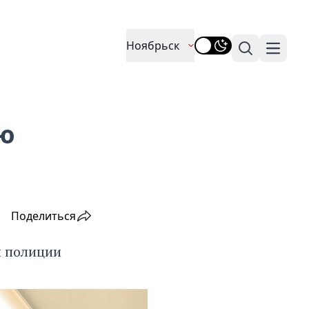
Ноябрьск
Поиск
Навига
ю
Поделиться
л полиции