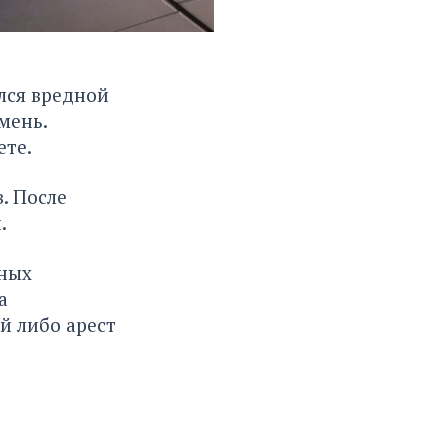
лся вредной
мень.
ете.
. После
.
вных
а
й либо арест