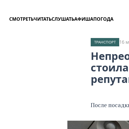
СМОТРЕТЬ
ЧИТАТЬ
СЛУШАТЬ
АФИША
ПОГОДА
16 м
ТРАНСПОРТ
Непрео
стоила
репут
После посадк