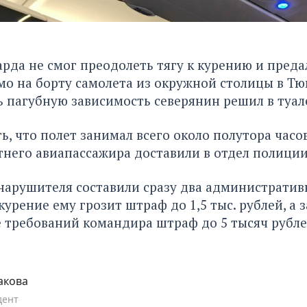
рда не смог преодолеть тягу к курению и преда
о на борту самолета из окружной столицы в Тю
 пагубную зависимость северянин решил в туал
ь, что полет занимал всего около полутора часов
тнего авиапассажира доставили в отдел полиции
нарушителя составили сразу два администрати
курение ему грозит штраф до 1,5 тыс. рублей, а з
требований командира штраф до 5 тысяч рубле
акова
дент