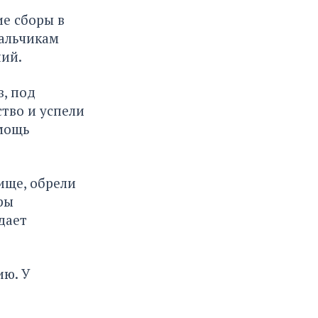
е сборы в
мальчикам
ий.
, под
тво и успели
омощь
ище, обрели
ры
дает
ию. У