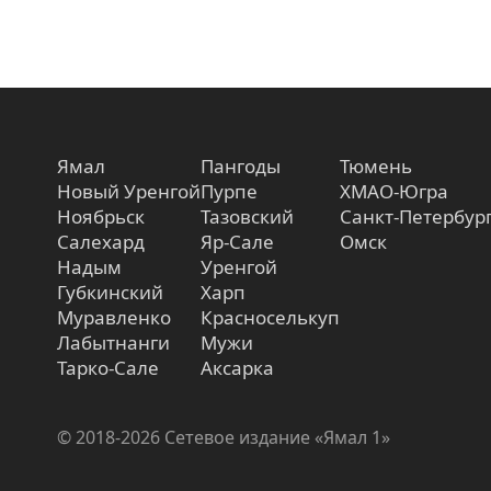
Ямал
Пангоды
Тюмень
Новый Уренгой
Пурпе
ХМАО-Югра
Ноябрьск
Тазовский
Санкт-Петербур
Салехард
Яр-Сале
Омск
Надым
Уренгой
Губкинский
Харп
Муравленко
Красноселькуп
Лабытнанги
Мужи
Тарко-Сале
Аксарка
© 2018-2026 Сетевое издание «Ямал 1»