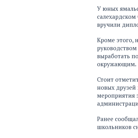
У юных ямальс
салехардском 
вручили дипло
Кроме этого, 
руководством 
выработать по
окружающим.
Стоит отметит
новых друзей 
мероприятия з
администраци
Ранее сообщал
школьников сн