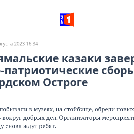
вгуста 2023 16:34
ямальские казаки зав
-патриотические сборы
рдском Остроге
побывали в музеях, на стойбище, обрели новых
 вокруг добрых дел. Организаторы мероприяти
ду снова ждут ребят.