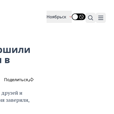
Ноябрьск
Поиск
Навига
ершили
 в
Поделиться
 друзей и
я заверили,