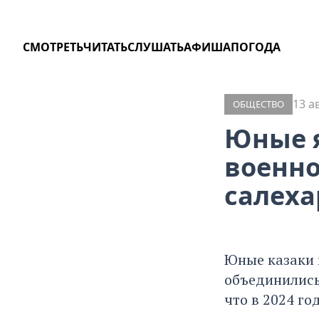
СМОТРЕТЬ
ЧИТАТЬ
СЛУШАТЬ
АФИША
ПОГОДА
13 а
ОБЩЕСТВО
Юные 
военно
салеха
Юные казаки 
объединились
что в 2024 го