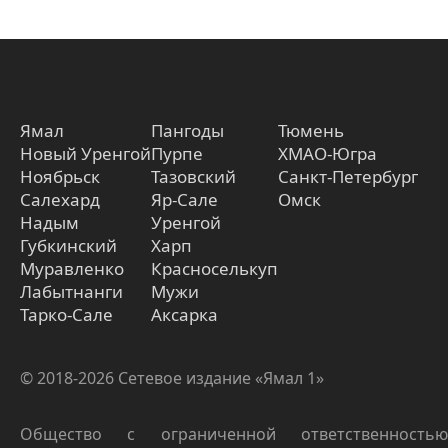
Ямал
Пангоды
Тюмень
Новый Уренгой
Пурпе
ХМАО-Югра
Ноябрьск
Тазовский
Санкт-Петербург
Салехард
Яр-Сале
Омск
Надым
Уренгой
Губкинский
Харп
Муравленко
Красноселькуп
Лабытнанги
Мужи
Тарко-Сале
Аксарка
© 2018-2026 Сетевое издание «Ямал 1»
Общество с ограниченной ответственностью