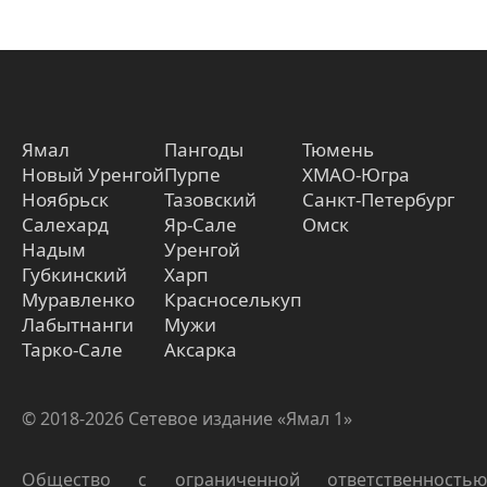
Ямал
Пангоды
Тюмень
Новый Уренгой
Пурпе
ХМАО-Югра
Ноябрьск
Тазовский
Санкт-Петербург
Салехард
Яр-Сале
Омск
Надым
Уренгой
Губкинский
Харп
Муравленко
Красноселькуп
Лабытнанги
Мужи
Тарко-Сале
Аксарка
© 2018-2026 Сетевое издание «Ямал 1»
Общество с ограниченной ответственностью