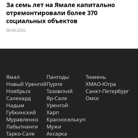
За семь лет на Ямале капитально
отремонтировали более 370
социальных объектов
06.08.2026
Ямал
Пангоды
Тюмень
Новый Уренгой
Пурпе
ХМАО-Югра
Ноябрьск
Тазовский
Санкт-Петербург
Салехард
Яр-Сале
Омск
Надым
Уренгой
Губкинский
Харп
Муравленко
Красноселькуп
Лабытнанги
Мужи
Тарко-Сале
Аксарка