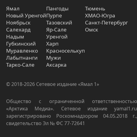
Ямал
Пангоды
Тюмень
Новый Уренгой
Пурпе
ХМАО-Югра
Ноябрьск
Тазовский
Санкт-Петербург
Салехард
Яр-Сале
Омск
Надым
Уренгой
Губкинский
Харп
Муравленко
Красноселькуп
Лабытнанги
Мужи
Тарко-Сале
Аксарка
© 2018-2026 Сетевое издание «Ямал 1»
Общество с ограниченной ответственностью
«Арктика Медиа». Сетевое издание yamal1.ru
зарегистрировано Роскомнадзором 04.05.2018 г.,
свидетельство Эл № ФС 77-72641