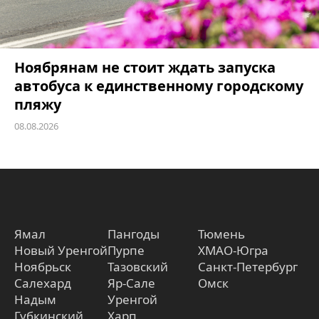
Ноябрянам не стоит ждать запуска
автобуса к единственному городскому
пляжу
08.08.2026
Ямал
Пангоды
Тюмень
Новый Уренгой
Пурпе
ХМАО-Югра
Ноябрьск
Тазовский
Санкт-Петербург
Салехард
Яр-Сале
Омск
Надым
Уренгой
Губкинский
Харп