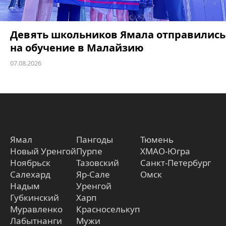
Девять школьников Ямала отправились
на обучение в Малайзию
07.08.2026
Ямал
Пангоды
Тюмень
Новый Уренгой
Пурпе
ХМАО-Югра
Ноябрьск
Тазовский
Санкт-Петербург
Салехард
Яр-Сале
Омск
Надым
Уренгой
Губкинский
Харп
Муравленко
Красноселькуп
Лабытнанги
Мужи