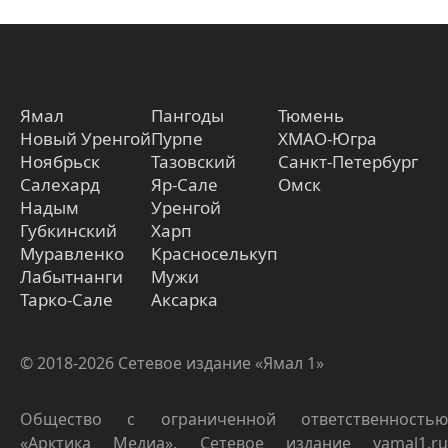
Ямал
Пангоды
Тюмень
Новый Уренгой
Пурпе
ХМАО-Югра
Ноябрьск
Тазовский
Санкт-Петербург
Салехард
Яр-Сале
Омск
Надым
Уренгой
Губкинский
Харп
Муравленко
Красноселькуп
Лабытнанги
Мужи
Тарко-Сале
Аксарка
© 2018-2026 Сетевое издание «Ямал 1»
Общество с ограниченной ответственностью
«Арктика Медиа». Сетевое издание yamal1.ru