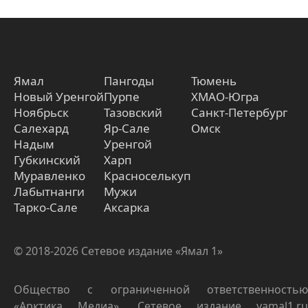
Ямал
Пангоды
Тюмень
Новый Уренгой
Пурпе
ХМАО-Югра
Ноябрьск
Тазовский
Санкт-Петербург
Салехард
Яр-Сале
Омск
Надым
Уренгой
Губкинский
Харп
Муравленко
Красноселькуп
Лабытнанги
Мужи
Тарко-Сале
Аксарка
© 2018-2026 Сетевое издание «Ямал 1»
Общество с ограниченной ответственностью
«Арктика Медиа». Сетевое издание yamal1.ru