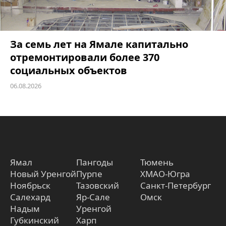
За семь лет на Ямале капитально
отремонтировали более 370
социальных объектов
06.08.2026
Ямал
Пангоды
Тюмень
Новый Уренгой
Пурпе
ХМАО-Югра
Ноябрьск
Тазовский
Санкт-Петербург
Салехард
Яр-Сале
Омск
Надым
Уренгой
Губкинский
Харп