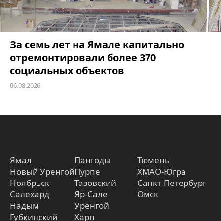
За семь лет на Ямале капитально
отремонтировали более 370
социальных объектов
06.08.2026
Ямал
Пангоды
Тюмень
Новый Уренгой
Пурпе
ХМАО-Югра
Ноябрьск
Тазовский
Санкт-Петербург
Салехард
Яр-Сале
Омск
Надым
Уренгой
Губкинский
Харп