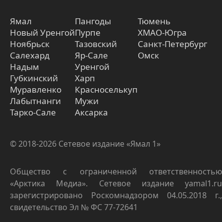
Ямал
Пангоды
Тюмень
Новый Уренгой
Пурпе
ХМАО-Югра
Ноябрьск
Тазовский
Санкт-Петербург
Салехард
Яр-Сале
Омск
Надым
Уренгой
Губкинский
Харп
Муравленко
Красноселькуп
Лабытнанги
Мужи
Тарко-Сале
Аксарка
© 2018-2026 Сетевое издание «Ямал 1»
Общество с ограниченной ответственностью
«Арктика Медиа». Сетевое издание yamal1.ru
зарегистрировано Роскомнадзором 04.05.2018 г.,
свидетельство Эл № ФС 77-72641