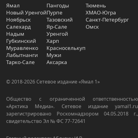
Ямал
Пангоды
Тюмень
Новый Уренгой
Пурпе
ХМАО-Югра
Ноябрьск
Тазовский
Санкт-Петербург
Салехард
Яр-Сале
Омск
Надым
Уренгой
Губкинский
Харп
Муравленко
Красноселькуп
Лабытнанги
Мужи
Тарко-Сале
Аксарка
© 2018-2026 Сетевое издание «Ямал 1»
Общество с ограниченной ответственностью
«Арктика Медиа». Сетевое издание yamal1.ru
зарегистрировано Роскомнадзором 04.05.2018 г.,
свидетельство Эл № ФС 77-72641