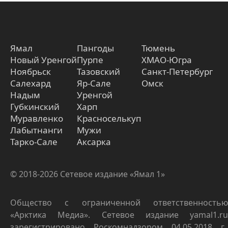
Ямал
Пангоды
Тюмень
Новый Уренгой
Пурпе
ХМАО-Югра
Ноябрьск
Тазовский
Санкт-Петербург
Салехард
Яр-Сале
Омск
Надым
Уренгой
Губкинский
Харп
Муравленко
Красноселькуп
Лабытнанги
Мужи
Тарко-Сале
Аксарка
© 2018-2026 Сетевое издание «Ямал 1»
Общество с ограниченной ответственностью
«Арктика Медиа». Сетевое издание yamal1.ru
зарегистрировано Роскомнадзором 04.05.2018 г.,