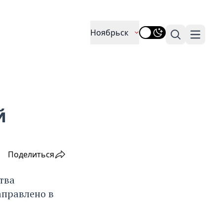
Ноябрьск
Поиск
Навига
й
Поделиться
тва
аправлено в