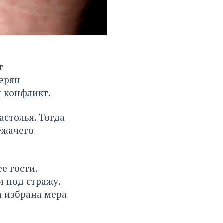
т
верян
 конфликт.
астолья. Тогда
ежачего
е гости.
 под стражу.
а избрана мера