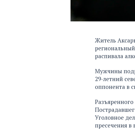
Житель Аксарк
региональный 
распивала алк
Мужчины подра
29-летний се
оппонента в с
Разъяренного 
Пострадавшего
Уголовное дел
пресечения в 