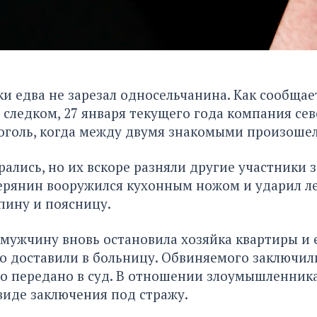
и едва не зарезал односельчанина. Как сообщае
следком, 27 января текущего года компания се
оголь, когда между двумя знакомыми произошел
лись, но их вскоре разняли другие участники з
верянин вооружился кухонным ножом и ударил л
пину и поясницу.
мужчину вновь остановила хозяйка квартиры и е
 доставили в больницу. Обвиняемого заключили
о передано в суд. В отношении злоумышленник
виде заключения под стражу.