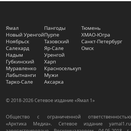
Ямал
Пангоды
Тюмень
Новый Уренгой
Пурпе
ХМАО-Югра
Ноябрьск
Тазовский
Санкт-Петербург
Салехард
Яр-Сале
Омск
Надым
Уренгой
Губкинский
Харп
Муравленко
Красноселькуп
Лабытнанги
Мужи
Тарко-Сале
Аксарка
© 2018-2026 Сетевое издание «Ямал 1»
Общество с ограниченной ответственностью
«Арктика Медиа». Сетевое издание yamal1.ru
зарегистрировано Роскомнадзором 04.05.2018 г.,