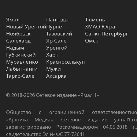
Ямал
Пангоды
Тюмень
Новый Уренгой
Пурпе
ХМАО-Югра
Ноябрьск
Тазовский
Санкт-Петербург
Салехард
Яр-Сале
Омск
Надым
Уренгой
Губкинский
Харп
Муравленко
Красноселькуп
Лабытнанги
Мужи
Тарко-Сале
Аксарка
© 2018-2026 Сетевое издание «Ямал 1»
Общество с ограниченной ответственностью
«Арктика Медиа». Сетевое издание yamal1.ru
зарегистрировано Роскомнадзором 04.05.2018 г.,
свидетельство Эл № ФС 77-72641