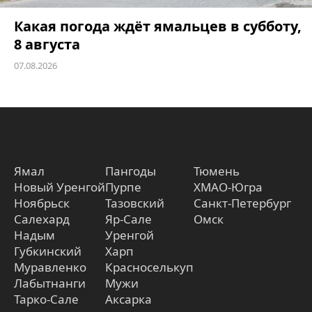
Какая погода ждёт ямальцев в субботу,
8 августа
07.08.2026
Ямал
Пангоды
Тюмень
Новый Уренгой
Пурпе
ХМАО-Югра
Ноябрьск
Тазовский
Санкт-Петербург
Салехард
Яр-Сале
Омск
Надым
Уренгой
Губкинский
Харп
Муравленко
Красноселькуп
Лабытнанги
Мужи
Тарко-Сале
Аксарка