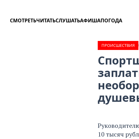
СМОТРЕТЬ
ЧИТАТЬ
СЛУШАТЬ
АФИША
ПОГОДА
ПРОИCШЕСТВИЯ
Спортш
заплат
необор
душев
Руководителю
10 тысяч руб