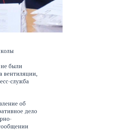
школы
 не были
а вентиляции,
есс-служба
вление об
ративное дело
рно-
 сообщении