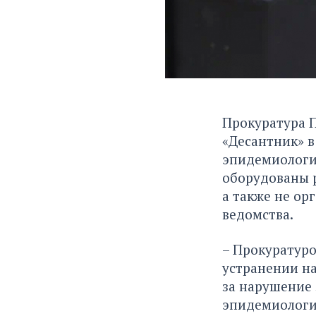
Прокуратура 
«Десантник» в
эпидемиологич
оборудованы р
а также не ор
ведомства.
– Прокуратур
устранении на
за нарушение 
эпидемиологич