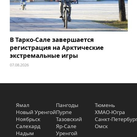
В Тарко-Сале завершается
регистрация на Арктические
экстремальные игры
07.08.2026
Ямал
Пангоды
Тюмень
Новый Уренгой
Пурпе
ХМАО-Югра
Ноябрьск
Тазовский
Санкт-Петербур
Салехард
Яр-Сале
Омск
Надым
Уренгой