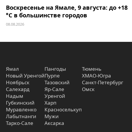
Воскресенье на Ямале, 9 августа: до +18
°C в большинстве городов
08.08.2026
Ямал
Пангоды
Тюмень
Новый Уренгой
Пурпе
ХМАО-Югра
Ноябрьск
Тазовский
Санкт-Петербург
Салехард
Яр-Сале
Омск
Надым
Уренгой
Губкинский
Харп
Муравленко
Красноселькуп
Лабытнанги
Мужи
Тарко-Сале
Аксарка