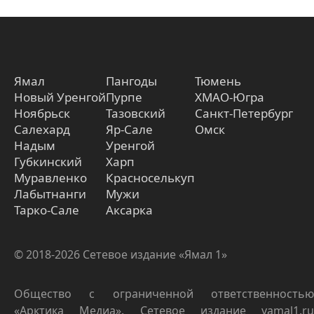
Ямал
Пангоды
Тюмень
Новый Уренгой
Пурпе
ХМАО-Югра
Ноябрьск
Тазовский
Санкт-Петербург
Салехард
Яр-Сале
Омск
Надым
Уренгой
Губкинский
Харп
Муравленко
Красноселькуп
Лабытнанги
Мужи
Тарко-Сале
Аксарка
© 2018-2026 Сетевое издание «Ямал 1»
Общество с ограниченной ответственностью
«Арктика Медиа». Сетевое издание yamal1.ru