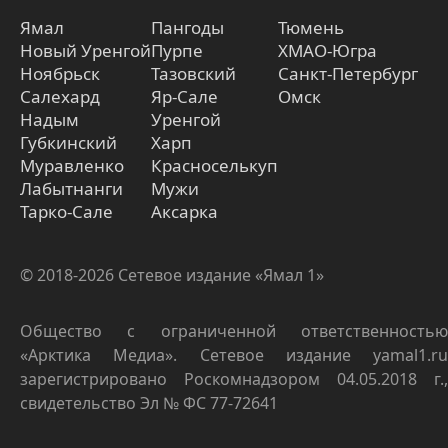
Ямал
Пангоды
Тюмень
Новый Уренгой
Пурпе
ХМАО-Югра
Ноябрьск
Тазовский
Санкт-Петербург
Салехард
Яр-Сале
Омск
Надым
Уренгой
Губкинский
Харп
Муравленко
Красноселькуп
Лабытнанги
Мужи
Тарко-Сале
Аксарка
© 2018-2026 Сетевое издание «Ямал 1»
Общество с ограниченной ответственностью
«Арктика Медиа». Сетевое издание yamal1.ru
зарегистрировано Роскомнадзором 04.05.2018 г.,
свидетельство Эл № ФС 77-72641