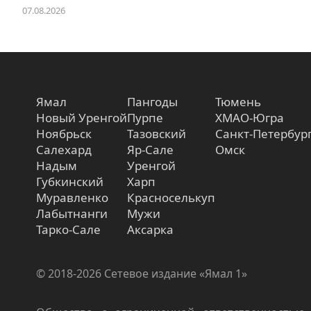
07.08.2026
Ямал
Пангоды
Тюмень
Новый Уренгой
Пурпе
ХМАО-Югра
Ноябрьск
Тазовский
Санкт-Петербур
Салехард
Яр-Сале
Омск
Надым
Уренгой
Губкинский
Харп
Муравленко
Красноселькуп
Лабытнанги
Мужи
Тарко-Сале
Аксарка
© 2018-2026 Сетевое издание «Ямал 1»