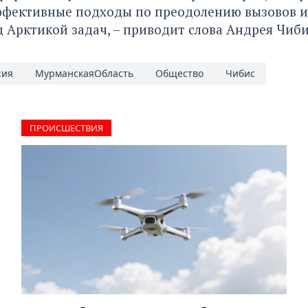
ффективные подходы по преодолению вызовов 
 Арктикой задач, – приводит слова Андрея Чиби
сия
МурманскаяОбласть
Общество
Чибис
ПРОИCШЕСТВИЯ