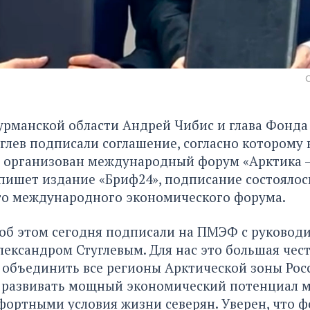
рманской области Андрей Чибис и глава Фонда
глев подписали соглашение, согласно которому в
т организован международный форум «Арктика 
 пишет издание «
Бриф24»
, подписание состоялос
го международного экономического форума.
 об этом сегодня подписали на ПМЭФ с руковод
лександром Стуглевым. Для нас это большая чес
– объединить все регионы Арктической зоны Росс
 развивать мощный экономический потенциал 
фортными условия жизни северян. Уверен, что 