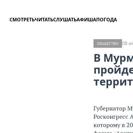
СМОТРЕТЬ
ЧИТАТЬ
СЛУШАТЬ
АФИША
ПОГОДА
08 и
ОБЩЕСТВО
В Мурм
пройде
террит
Губернатор М
Росконгресс 
которому в 2