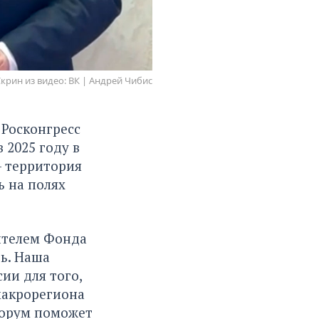
Скрин из видео: ВК | Андрей Чибис
 Росконгресс
 2025 году в
– территория
ь на полях
ителем Фонда
ть. Наша
ии для того,
макрорегиона
форум поможет