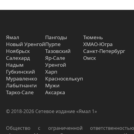
Ямал
Пангоды
Тюмень
Новый Уренгой
Пурпе
ХМАО-Югра
Ноябрьск
Тазовский
Санкт-Петербург
Салехард
Яр-Сале
Омск
Надым
Уренгой
Губкинский
Харп
Муравленко
Красноселькуп
Лабытнанги
Мужи
Тарко-Сале
Аксарка
© 2018-2026 Сетевое издание «Ямал 1»
Общество с ограниченной ответственностью