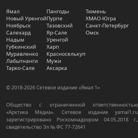
Ямал
Пангоды
Тюмень
Новый Уренгой
Пурпе
ХМАО-Югра
Ноябрьск
Тазовский
Санкт-Петербург
Салехард
Яр-Сале
Омск
Надым
Уренгой
Губкинский
Харп
Муравленко
Красноселькуп
Лабытнанги
Мужи
Тарко-Сале
Аксарка
© 2018-2026 Сетевое издание «Ямал 1»
Общество с ограниченной ответственностью
«Арктика Медиа». Сетевое издание yamal1.ru
зарегистрировано Роскомнадзором 04.05.2018 г.,
свидетельство Эл № ФС 77-72641