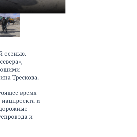
й осенью.
севера»,
орошими
ина Трескова.
тоящее время
 нацпроекта и
 дорожные
тепровода и