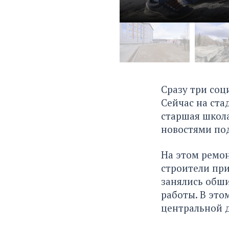
Сразу три соц
Сейчас на ста
старшая школа
новостями под
На этом ремон
строители при
занялись обши
работы. В это
центральной 