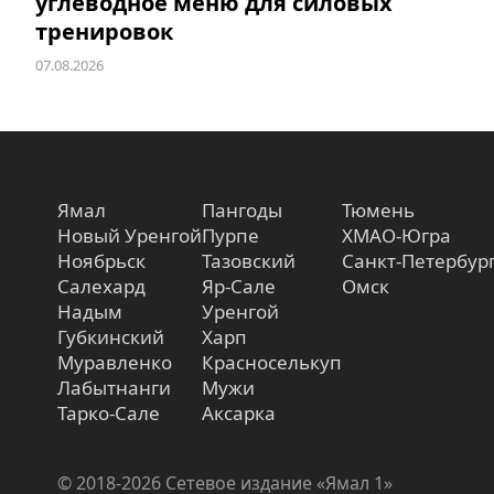
углеводное меню для силовых
тренировок
07.08.2026
Ямал
Пангоды
Тюмень
Новый Уренгой
Пурпе
ХМАО-Югра
Ноябрьск
Тазовский
Санкт-Петербур
Салехард
Яр-Сале
Омск
Надым
Уренгой
Губкинский
Харп
Муравленко
Красноселькуп
Лабытнанги
Мужи
Тарко-Сале
Аксарка
© 2018-2026 Сетевое издание «Ямал 1»