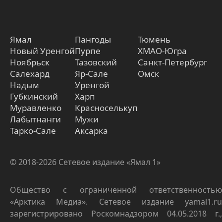
Ямал
Пангоды
Тюмень
Новый Уренгой
Пурпе
ХМАО-Югра
Ноябрьск
Тазовский
Санкт-Петербург
Салехард
Яр-Сале
Омск
Надым
Уренгой
Губкинский
Харп
Муравленко
Красноселькуп
Лабытнанги
Мужи
Тарко-Сале
Аксарка
© 2018-2026 Сетевое издание «Ямал 1»
Общество с ограниченной ответственностью
«Арктика Медиа». Сетевое издание yamal1.ru
зарегистрировано Роскомнадзором 04.05.2018 г.,