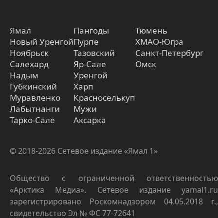
Ямал
Пангоды
Тюмень
Новый Уренгой
Пурпе
ХМАО-Югра
Ноябрьск
Тазовский
Санкт-Петербург
Салехард
Яр-Сале
Омск
Надым
Уренгой
Губкинский
Харп
Муравленко
Красноселькуп
Лабытнанги
Мужи
Тарко-Сале
Аксарка
© 2018-2026 Сетевое издание «Ямал 1»
Общество с ограниченной ответственностью
«Арктика Медиа». Сетевое издание yamal1.ru
зарегистрировано Роскомнадзором 04.05.2018 г.,
свидетельство Эл № ФС 77-72641