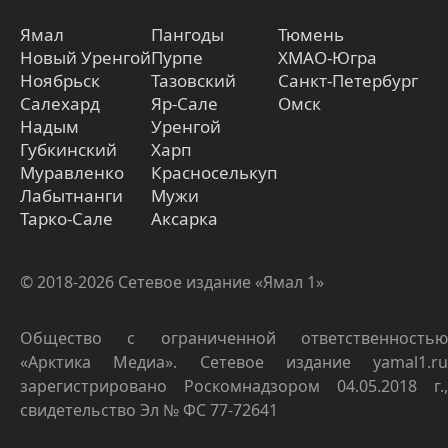
Ямал
Пангоды
Тюмень
Новый Уренгой
Пурпе
ХМАО-Югра
Ноябрьск
Тазовский
Санкт-Петербург
Салехард
Яр-Сале
Омск
Надым
Уренгой
Губкинский
Харп
Муравленко
Красноселькуп
Лабытнанги
Мужи
Тарко-Сале
Аксарка
© 2018-2026 Сетевое издание «Ямал 1»
Общество с ограниченной ответственностью
«Арктика Медиа». Сетевое издание yamal1.ru
зарегистрировано Роскомнадзором 04.05.2018 г.,
свидетельство Эл № ФС 77-72641