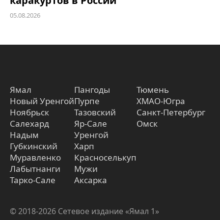
каракуртов в России
05.08.2026
Ямал
Пангоды
Тюмень
Новый Уренгой
Пурпе
ХМАО-Югра
Ноябрьск
Тазовский
Санкт-Петербург
Салехард
Яр-Сале
Омск
Надым
Уренгой
Губкинский
Харп
Муравленко
Красноселькуп
Лабытнанги
Мужи
Тарко-Сале
Аксарка
© 2018-2026 Сетевое издание «Ямал 1»