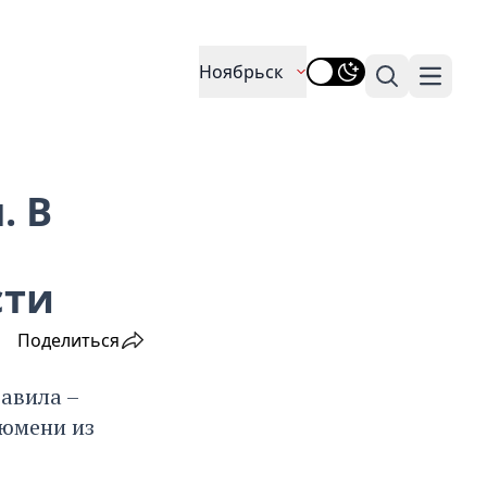
Ноябрьск
Поиск
Навига
. В
сти
Поделиться
авила –
Тюмени из