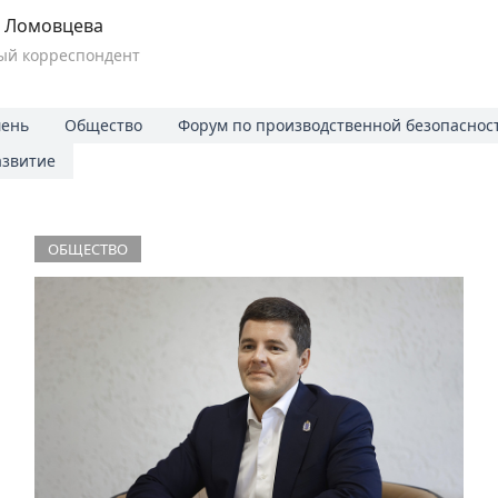
я Ломовцева
ый корреспондент
ень
Общество
Форум по производственной безопаснос
азвитие
ОБЩЕСТВО