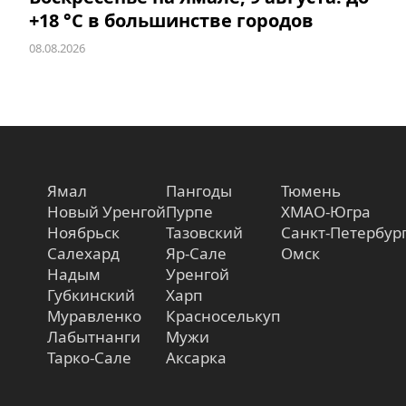
+18 °C в большинстве городов
08.08.2026
Ямал
Пангоды
Тюмень
Новый Уренгой
Пурпе
ХМАО-Югра
Ноябрьск
Тазовский
Санкт-Петербур
Салехард
Яр-Сале
Омск
Надым
Уренгой
Губкинский
Харп
Муравленко
Красноселькуп
Лабытнанги
Мужи
Тарко-Сале
Аксарка