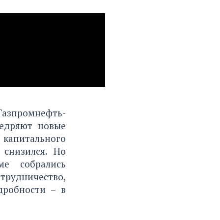
Газпромнефть-
недряют новые
капитального
 снизился. Но
ме собрались
рудничество,
дробности – в